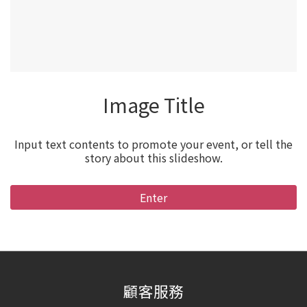
Image Title
Input text contents to promote your event, or tell the
story about this slideshow.
Enter
顧客服務