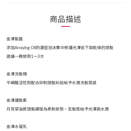
商品描述
金澤髮露
添加Arraying Oil的濃密泡沫集中修護光澤低下與乾燥的頭髮
建議一周使用1〜3次
金澤洗髮精
牛磺酸活性劑配合抑制頭髮糾結給予水潤洗髮質感
金澤護髮素
月見草油將頭髮調理為柔軟狀態，至髮尾給予光澤與水潤
金澤水凝乳