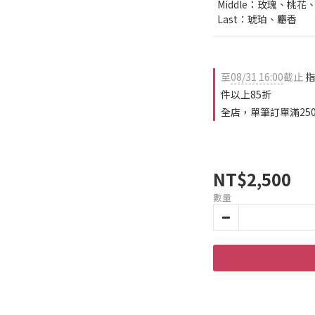
  Middle：玫瑰、桃
  Last：琥珀、麝香
至
08/31 16:00
截止
指
件以上85折
全店，單筆訂單滿25
NT$2,500
數量