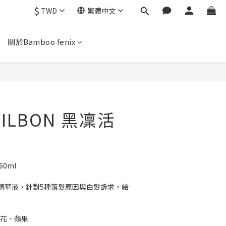
$
TWD
繁體中文
關於Bamboo fenix
ILBON 黑凜活
60ml
精華液，針對5種落髮原因與白髮訴求，給
蓮花、蘋果