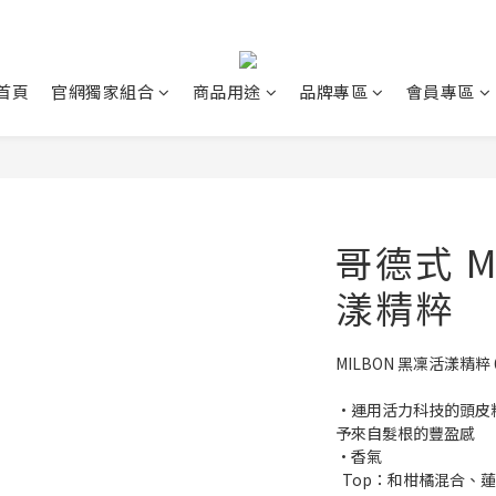
首頁
官網獨家組合
商品用途
品牌專區
會員專區
哥德式 M
漾精粹
MILBON 黑凜活漾精粹 
•運用活力科技的頭皮
予來自髮根的豐盈感
•香氣
  Top：和柑橘混合、