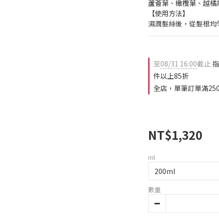
蘆薈葉、橄欖葉、越橘
【使用方法】
濕潤髮絲後，從髮根均
至
08/31 16:00
截止
指
件以上85折
全店，單筆訂單滿25
NT$1,320
ml
數量