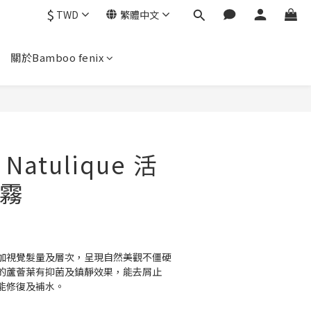
$
TWD
繁體中文
關於Bamboo fenix
atulique 活
霧
加視覺髮量及層次，呈現自然美觀不僵硬
的蘆薈葉有抑菌及鎮靜效果，能去屑止
能修復及補水。