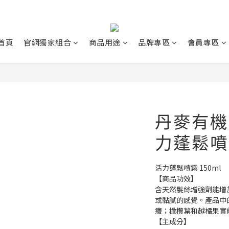
首頁
官網獨家組合
商品用途
品牌專區
會員專區
丹麥有機 N
力蓬鬆噴
活力蓬鬆噴霧 150ml
【商品功效】
含天然髮絲增強劑能增
或黏膩的感覺。產品中
癢；橄欖葉和越橘果實
【主成分】