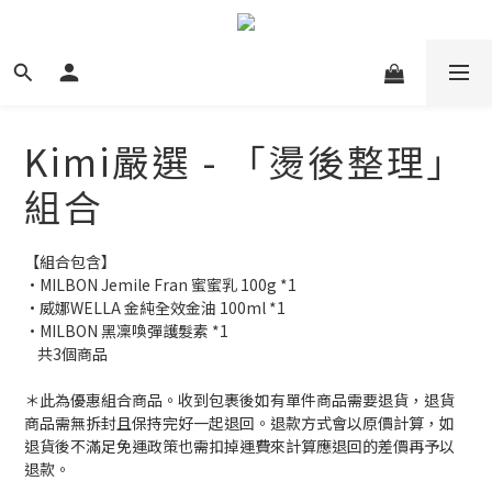
Kimi嚴選 - 「燙後整理」
組合
【組合包含】
•MILBON Jemile Fran 蜜蜜乳 100g *1 
•威娜WELLA 金純全效金油 100ml *1
•MILBON 黑凜喚彈護髮素 *1
    共3個商品
＊此為優惠組合商品。收到包裹後如有單件商品需要退貨，退貨
商品需無拆封且保持完好一起退回。退款方式會以原價計算，如
退貨後不滿足免運政策也需扣掉運費來計算應退回的差價再予以
退款。