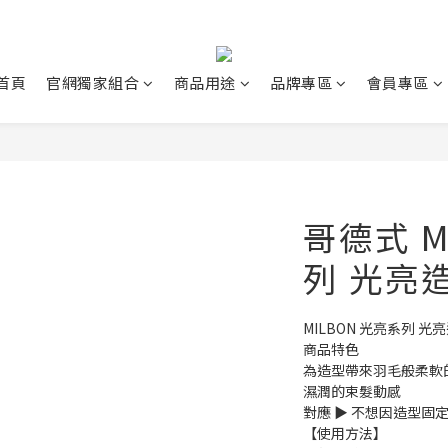
首頁
官網獨家組合
商品用途
品牌專區
會員專區
哥德式 M
列 光亮
MILBON 光亮系列 光亮
商品特色
為造型帶來羽毛般柔軟
濕潤的束髮動感
對應 ▶ 不想因造型固
【使用方法】