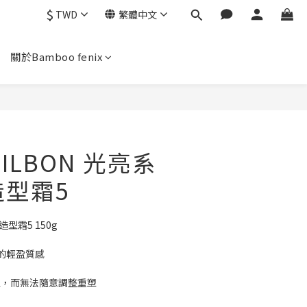
$
TWD
繁體中文
關於Bamboo fenix
ILBON 光亮系
造型霜5
造型霜5 150g
的輕盈質感
定，而無法隨意調整重塑