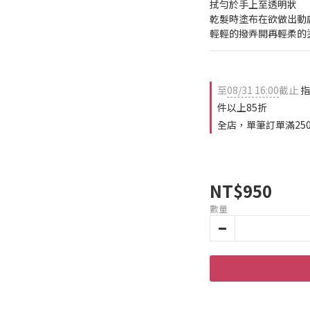
拭勻於手上至透明狀
乾髮時塗布在欲做出動
輕輕的撥弄開再輕柔的
至
08/31 16:00
截止
指
件以上85折
全店，單筆訂單滿25
NT$950
數量