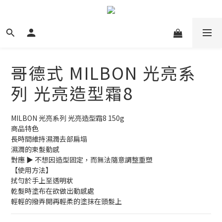
哥德式 MILBON 光亮系
列 光亮造型霜8
MILBON 光亮系列 光亮造型霜8 150g
商品特色
長時間維持濕潤去部扁塌
濕潤的束髮動感
對應 ▶ 不想因造型固定，而無法隨意調整重塑
【使用方法】
拭勻於手上至透明狀
乾髮時塗布在欲做出動感處
輕輕的撥弄開再輕柔的塗抹在頭髮上