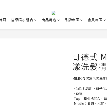
首頁
官網獨家組合
商品用途
品牌專區
會員專區
哥德式 M
漾洗髮精
MILBON 黑凜活漾洗髮精R
•油性肌適用。離子混
•香氣
  Top：和柑橘混合、
  Middle：玫瑰、桃