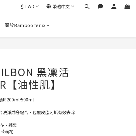
$
TWD
繁體中文
關於Bamboo fenix
ILBON 黑凜活
R【油性肌】
 200ml/500ml
合洗淨成分配合，包覆皮脂污垢有效去除
蓮花、蘋果
花、茉莉花