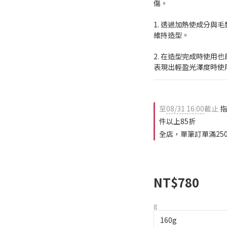
傷。
1. 透過加熱使成分與
維持造型。
2. 在造型完成時使用
表現出輕盈光澤度時使
至
08/31 16:00
截止
指
件以上85折
全店，單筆訂單滿25
NT$780
g