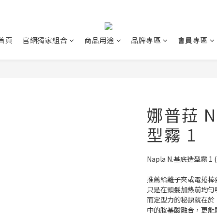
首頁
官網獨家組合
商品用途
品牌專區
會員專區
娜普菈 N
型霧 1
Napla N.基底造型霧 1 (
推薦給離子夾或電捲棒愛
只是在頭髮加熱前均勻
而定型力的秘訣就在於
中的胺基酸融合，更能