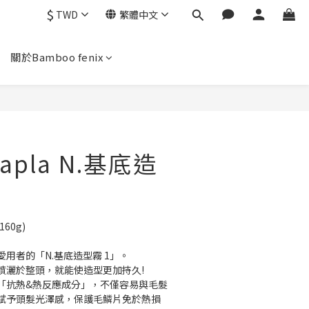
$
TWD
繁體中文
關於Bamboo fenix
apla N.基底造
160g)
用者的「N.基底造型霧 1」。
噴灑於整頭，就能使造型更加持久!
「抗熱&熱反應成分」，不僅容易與毛髮
賦予頭髮光澤感，保護毛鱗片免於熱損