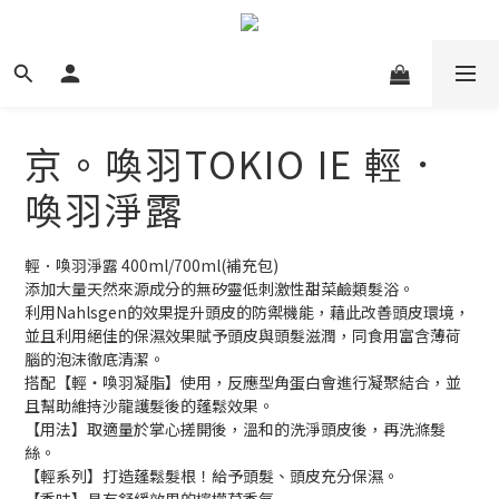
京。喚羽TOKIO IE 輕．
喚羽淨露
輕．喚羽淨露 400ml/700ml(補充包)
添加大量天然來源成分的無矽靈低刺激性甜菜鹼類髮浴。
利用Nahlsgen的效果提升頭皮的防禦機能，藉此改善頭皮環境，
並且利用絕佳的保濕效果賦予頭皮與頭髮滋潤，同食用富含薄荷
腦的泡沫徹底清潔。
搭配【輕‧喚羽凝脂】使用，反應型角蛋白會進行凝聚結合，並
且幫助維持沙龍護髮後的蓬鬆效果。
【用法】取適量於掌心搓開後，溫和的洗淨頭皮後，再洗滌髮
絲。
【輕系列】打造蓬鬆髮根！給予頭髮、頭皮充分保濕。