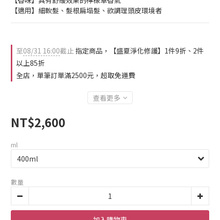
【香味】具有舒緩效果的檸檬草香氣
【適用】細軟髮、髮根扁塌髮、欲調理頭皮環境者
至
08/31 16:00
截止
指定商品，【盛夏淨化修護】1件9折、2件
以上85折
全店，單筆訂單滿2500元，超取免運費
查看更多
NT$2,600
ml
數量
加入購物車