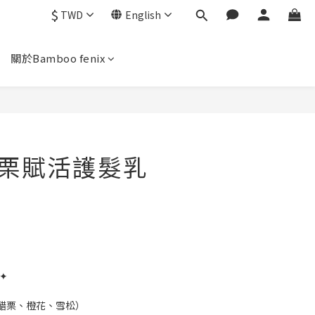
$
TWD
English
關於Bamboo fenix
 恬栗賦活護髮乳
✦
醋栗、橙花、雪松）