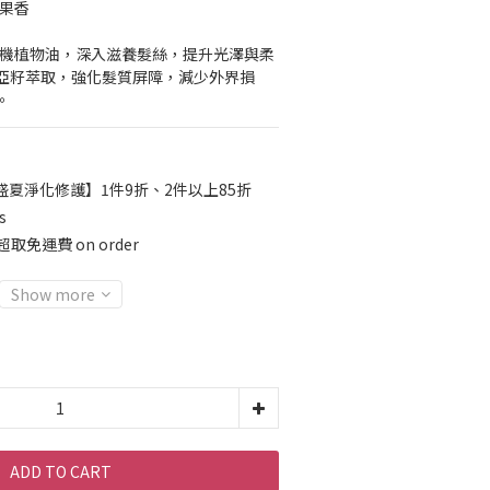
恬果香
有機植物油，深入滋養髮絲，提升光澤與柔
亞籽萃取，強化髮質屏障，減少外界損
。
盛夏淨化修護】1件9折、2件以上85折
s
取免運費 on order
Show more
ADD TO CART