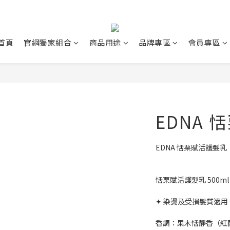
首頁
官網獨家組合
商品用途
品牌專區
會員專區
EDNA
EDNA 恬栗賦活護髮乳
恬栗賦活護髮乳 500ml
✦ 染燙及受損髮質適用 
香調：果木恬靜香（紅