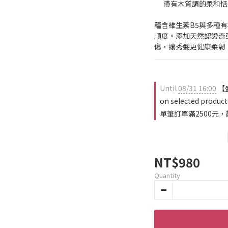
      帶有木質調的柔和
蘊含維生素B5與多種
順度。添加天然認證奇
傷，讓秀髮更健康柔韌
Until
08/31 16:00
【
on selected product
單筆訂單滿2500元，超
NT$980
Quantity