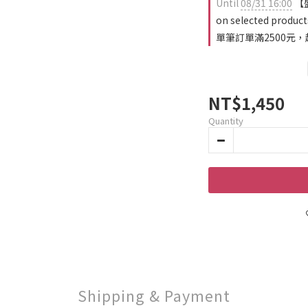
Until
08/31 16:00
【
on selected product
單筆訂單滿2500元，超
NT$1,450
Quantity
Shipping & Payment