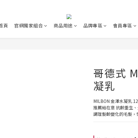
首頁
官網獨家組合
商品用途
品牌專區
會員專區
哥德式 M
凝乳
MILBON 金澤水凝乳 12
推薦給在意 抗齡重生
調理髮齡變化的毛髮，