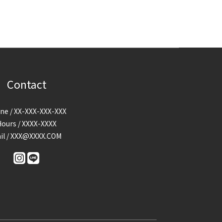
Contact
ne / XX-XXX-XXX-XXX
Hours / XXXX-XXXX
il / XXX@XXXX.COM