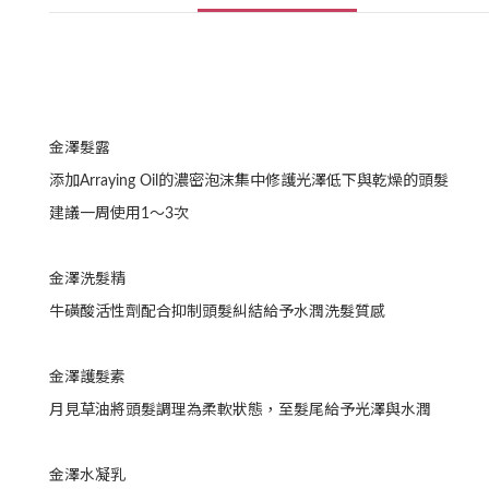
金澤髮露
添加Arraying Oil的濃密泡沫集中修護光澤低下與乾燥的頭髮
建議一周使用1〜3次
金澤洗髮精
牛磺酸活性劑配合抑制頭髮糾結給予水潤洗髮質感
金澤護髮素
月見草油將頭髮調理為柔軟狀態，至髮尾給予光澤與水潤
金澤水凝乳