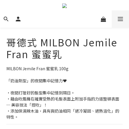
哥德式 MILBON Jemile
Fran 蜜蜜乳
MILBON Jemile Fran 蜜蜜乳 100g
「奶油劑型」的夜間集中記憶力❤
•夜間打理好的髮型集中記憶到隔日。
•藉由吹風機在確實受熱的毛髮表面上附加手指的力道整頓表面
─ 美容技法「捏吹」！
•添加保濕辣木油，具有與奶油相同「遇冷凝固、遇熱溶化」的
特性。