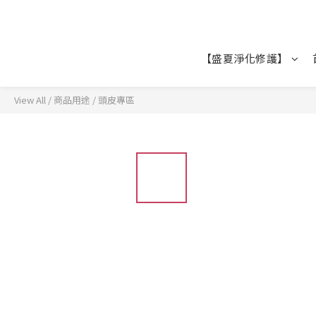
【盛夏淨化修護】
View All
/
商品用途
/
頭皮專區