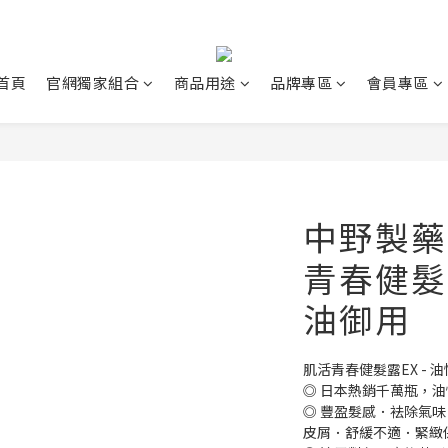
首頁
官網獨家組合
商品用途
品牌專區
會員專區
中野製藥 
青春健髮露
油御用
肌活青春健髮露EX - 油
◎ 日本熱銷千萬瓶，
◎ 豐盈髮感．袪除氣
皮屑．舒緩不適．緊緻