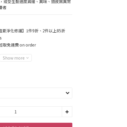
髮，或受生髮速度減緩、異味、頭皮屑異常
擾者
盛夏淨化修護】1件9折、2件以上85折
s
取免運費 on order
Show more