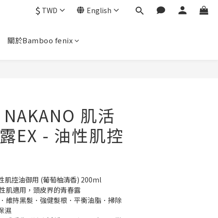
$
TWD
English
關於Bamboo fenix
NAKANO 肌活
EX - 油性肌控
性肌控油御用 (葡萄柚清香) 200ml
油性肌適用，頭皮界的青春露
味．維持黑髮．強健髮根．平衡油脂．掃除
保濕