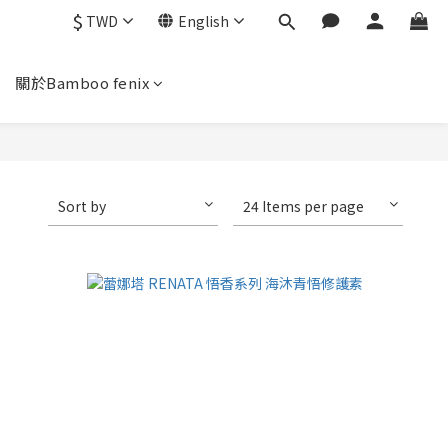
$
TWD
English
關於Bamboo fenix
Sort by
24 Items per page