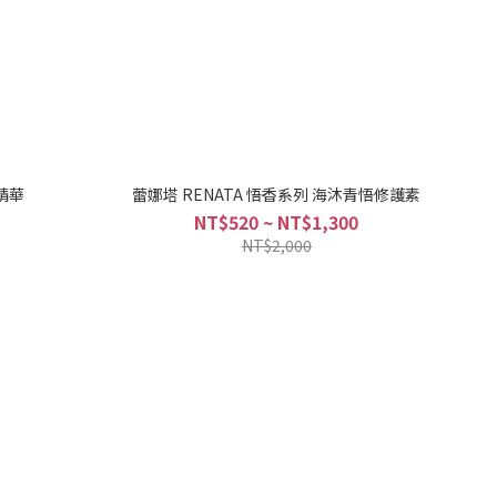
精華
蕾娜塔 RENATA 悟香系列 海沐青悟修護素
NT$520 ~ NT$1,300
NT$2,000