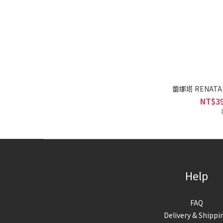
蕾娜塔 RENAT
NT$39
Help
FAQ
Delivery & Shippi