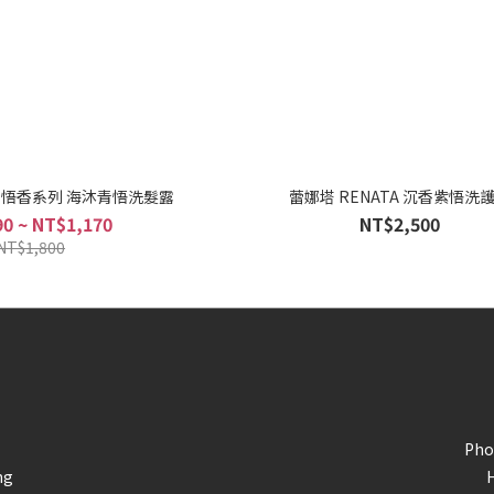
A 悟香系列 海沐青悟洗髮露
蕾娜塔 RENATA 沉香紫悟洗
0 ~ NT$1,170
NT$2,500
NT$1,800
Pho
ng